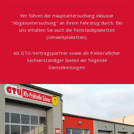
Wir führen die Hauptuntersuchung inklusive
"Abgasuntersuchung" an Ihrem Fahrzeug durch. Bei
uns erhalten Sie auch die Feinstaubplaketten
(Umweltplaketten).
Als GTÜ-Vertragspartner sowie als freiberuflicher
Sachverständiger bieten wir folgende
Dienstleistungen: